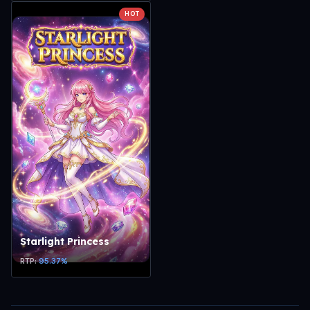
HOT
Starlight Princess
RTP:
95.37%