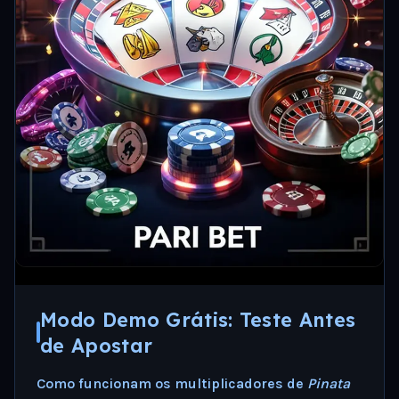
Modo Demo Grátis: Teste Antes
de Apostar
Como funcionam os multiplicadores de
Pinata