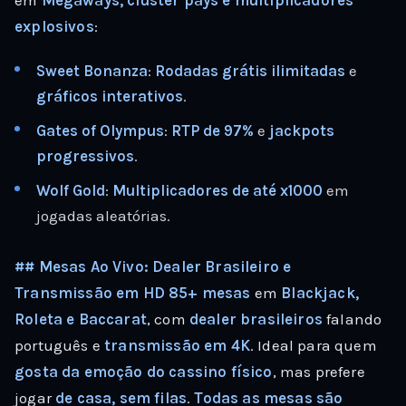
em
Megaways, cluster pays e multiplicadores
explosivos
:
Sweet Bonanza
:
Rodadas grátis ilimitadas
e
gráficos interativos
.
Gates of Olympus
:
RTP de 97%
e
jackpots
progressivos
.
Wolf Gold
:
Multiplicadores de até x1000
em
jogadas aleatórias.
## Mesas Ao Vivo: Dealer Brasileiro e
Transmissão em HD
85+ mesas
em
Blackjack,
Roleta e Baccarat
, com
dealer brasileiros
falando
português e
transmissão em 4K
. Ideal para quem
gosta da emoção do cassino físico
, mas prefere
jogar
de casa, sem filas
.
Todas as mesas são