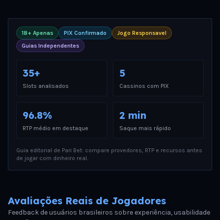
18+ Apenas
PIX Confirmado
Jogo Responsavel
Guias Independentes
35+
5
Slots analisados
Cassinos com PIX
96.8%
2 min
RTP médio em destaque
Saque mais rápido
Guia editorial de Pari Bet: compare provedores, RTP e recursos antes
de jogar com dinheiro real.
Avaliações Reais de Jogadores
Feedback de usuários brasileiros sobre experiência, usabilidade