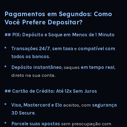
Pagamentos em Segundos: Como
Você Prefere Depositar?
## PIX: Depósito e Saque em Menos de 1 Minuto
Transações 24/7
,
sem taxa
e
compatível com
todos os bancos
.
Depósito instantâneo
; saques
em tempo real
,
direto na sua conta.
## Cartão de Crédito: Até 12x Sem Juros
Visa, Mastercard e Elo
aceitos, com
segurança
3D Secure
.
Parcele suas apostas
sem preocupação com