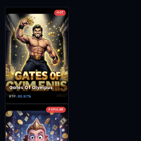
HOT
Gates Of Olympus
RTP:
95.97%
POPULAR