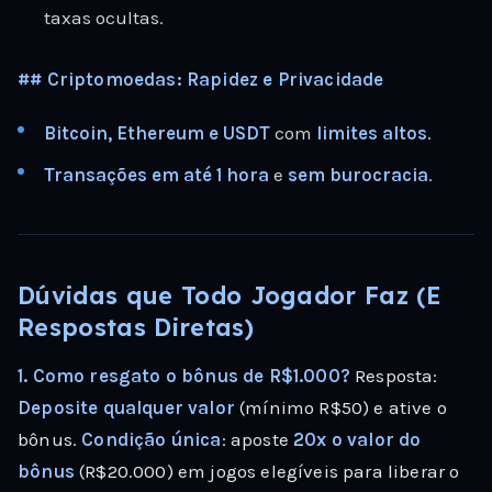
taxas ocultas.
## Criptomoedas: Rapidez e Privacidade
Bitcoin, Ethereum e USDT
com
limites altos
.
Transações em até 1 hora
e
sem burocracia
.
Dúvidas que Todo Jogador Faz (E
Respostas Diretas)
1. Como resgato o bônus de R$1.000?
Resposta:
Deposite qualquer valor
(mínimo R$50) e ative o
bônus.
Condição única
: aposte
20x o valor do
bônus
(R$20.000) em jogos elegíveis para liberar o