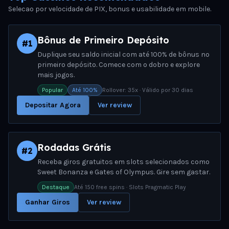
Selecao por velocidade de PIX, bonus e usabilidade em mobile.
Bônus de Primeiro Depósito
#1
Duplique seu saldo inicial com até 100% de bônus no
primeiro depósito. Comece com o dobro e explore
mais jogos.
Popular
Até 100%
Rollover: 35x · Válido por 30 dias
Depositar Agora
Ver review
Rodadas Grátis
#2
Receba giros gratuitos em slots selecionados como
Sweet Bonanza e Gates of Olympus. Gire sem gastar.
Destaque
Até 150 free spins · Slots Pragmatic Play
Ganhar Giros
Ver review