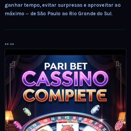
ganhar tempo, evitar surpresas e aproveitar ao
máximo
—
de São Paulo ao Rio Grande do Sul
.
** **