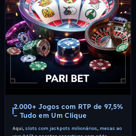
2.000+ Jogos com RTP de 97,5%
– Tudo em Um Clique
Aqui,
slots com jackpots milionários
,
mesas ao