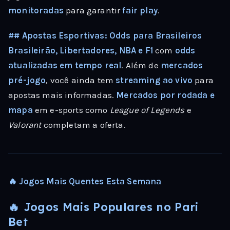
monitoradas
para garantir
fair play
.
## Apostas Esportivas: Odds para Brasileiros
Brasileirão, Libertadores, NBA e F1
com
odds
atualizadas em tempo real
. Além de
mercados
pré-jogo
, você ainda tem
streaming ao vivo
para
apostas mais informadas.
Mercados por rodada e
mapa
em e-sports como
League of Legends
e
Valorant
completam a oferta.
🔥 Jogos Mais Quentes Esta Semana
🔥 Jogos Mais Populares no Pari
Bet