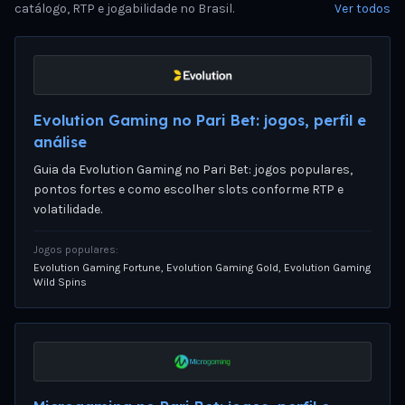
catálogo, RTP e jogabilidade no Brasil.
Ver todos
Evolution Gaming no Pari Bet: jogos, perfil e
análise
Guia da Evolution Gaming no Pari Bet: jogos populares,
pontos fortes e como escolher slots conforme RTP e
volatilidade.
Jogos populares:
Evolution Gaming Fortune, Evolution Gaming Gold, Evolution Gaming
Wild Spins