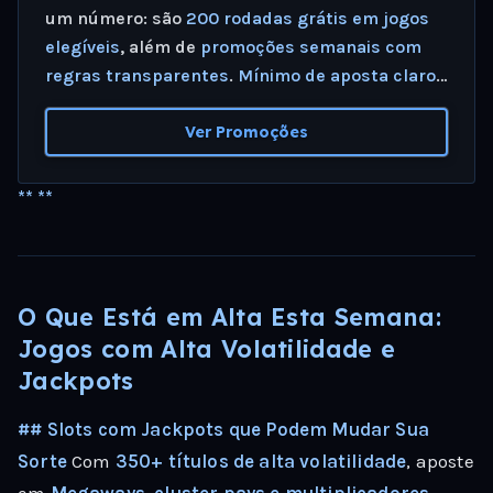
um número: são
200 rodadas grátis em jogos
elegíveis
, além de
promoções semanais com
regras transparentes
.
Mínimo de aposta claro
,
prazos definidos e
lista de jogos aceitos
—
nada
de pegadinhas escondidas
Ver Promoções
. Aqui, o que é
prometido, é
cumprido na hora H
. E o melhor:
você decide quando resgatar
, sem pressa. **
** **
O Que Está em Alta Esta Semana:
Jogos com Alta Volatilidade e
Jackpots
## Slots com Jackpots que Podem Mudar Sua
Sorte
Com
350+ títulos de alta volatilidade
, aposte