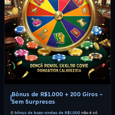
Bônus de R$1.000 + 200 Giros –
Sem Surpresas
O
bônus de boas-vindas de R$1.000
não é só